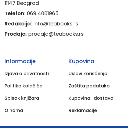
11147 Beograd
Telefon
:
069 4001965
Redakcija
:
info@teabooks.rs
Prodaja
:
prodaja@teabooks.rs
Informacije​
Kupovina
Izjava o privatnosti
Uslovi korišćenja
Politika kolačića
Zaštita podataka
Spisak knjižara
Kupovina i dostava
O nama
Reklamacije