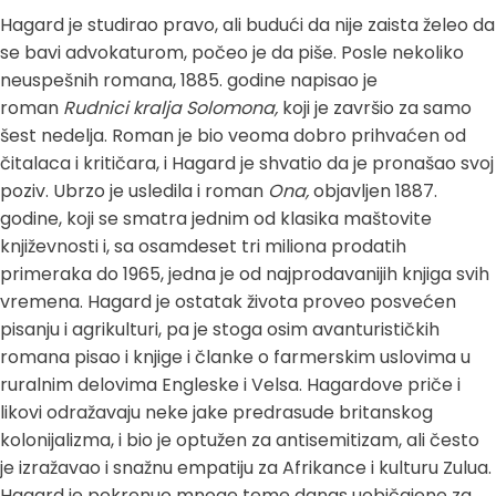
Hagard je studirao pravo, ali budući da nije zaista želeo da
se bavi advokaturom, počeo je da piše. Posle nekoliko
neuspešnih romana, 1885. godine napisao je
roman
Rudnici kralja Solomona,
koji je završio za samo
šest nedelja. Roman je bio veoma dobro prihvaćen od
čitalaca i kritičara, i Hagard je shvatio da je pronašao svoj
poziv. Ubrzo je usledila i roman
Ona,
objavljen 1887.
godine, koji se smatra jednim od klasika maštovite
književnosti i, sa osamdeset tri miliona prodatih
primeraka do 1965, jedna je od najprodavanijih knjiga svih
vremena. Hagard je ostatak života proveo posvećen
pisanju i agrikulturi, pa je stoga osim avanturističkih
romana pisao i knjige i članke o farmerskim uslovima u
ruralnim delovima Engleske i Velsa. Hagardove priče i
likovi odražavaju neke jake predrasude britanskog
kolonijalizma, i bio je optužen za antisemitizam, ali često
je izražavao i snažnu empatiju za Afrikance i kulturu Zulua.
Hagard je pokrenuo mnoge teme danas uobičajene za