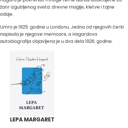
žanr izgubljenog sveta: drevne magije, kletve i tajne
odaje.
Umro je 1925. godine u Londonu. Jedna od njegovih ćerki
napisala je njegove memoare, a Hagardova
autobiografija objavljena je u dva dela 1926. godine.
LEPA MARGARET