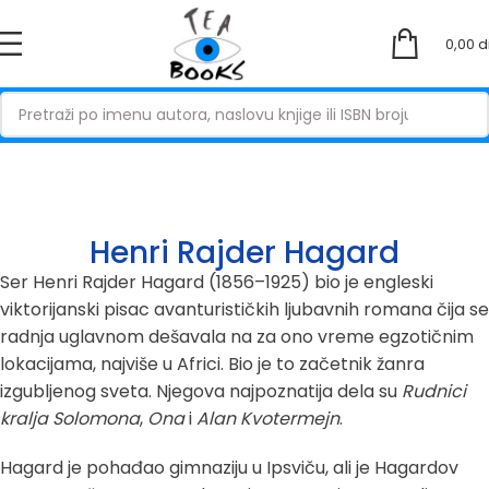
0,00
d
Henri Rajder Hagard
Ser Henri Rajder Hagard (1856–1925) bio je engleski
viktorijanski pisac avanturističkih ljubavnih romana čija se
radnja uglavnom dešavala na za ono vreme egzotičnim
lokacijama, najviše u Africi. Bio je to začetnik žanra
izgubljenog sveta. Njegova najpoznatija dela su
Rudnici
kralja Solomona
,
Ona
i
Alan Kvotermejn
.
Hagard je pohađao gimnaziju u Ipsviču, ali je Hagardov