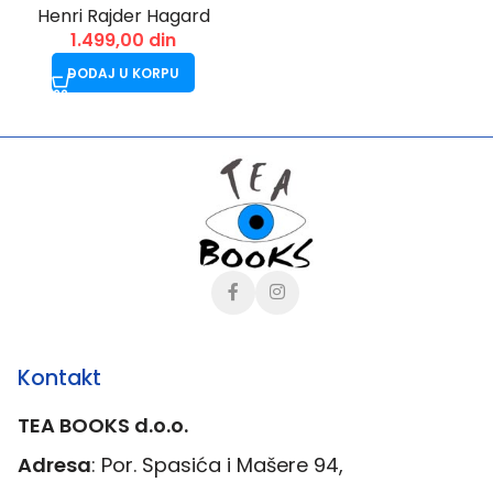
Henri Rajder Hagard
1.499,00
din
DODAJ U KORPU
Kontakt
TEA BOOKS d.o.o.
Adresa
: Por. Spasića i Mašere 94,