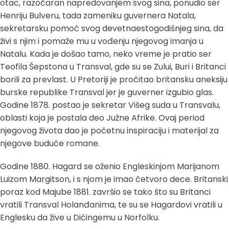
otac, razočaran napredovanjem svog sina, ponudio ser
Henriju Bulveru, tada zameniku guvernera Natala,
sekretarsku pomoć svog devetnaestogodišnjeg sina, da
živi s njim i pomaže mu u vođenju njegovog imanja u
Natalu. Kada je došao tamo, neko vreme je pratio ser
Teofila Šepstona u Transval, gde su se Zului, Buri i Britanci
borili za prevlast. U Pretoriji je pročitao britansku aneksiju
burske republike Transval jer je guverner izgubio glas.
Godine 1878. postao je sekretar Višeg suda u Transvalu,
oblasti koja je postala deo Južne Afrike. Ovaj period
njegovog života dao je početnu inspiraciju i materijal za
njegove buduće romane.
Godine 1880. Hagard se oženio Engleskinjom Marijanom
Luizom Margitson, i s njom je imao četvoro dece. Britanski
poraz kod Majube 1881. završio se tako što su Britanci
vratili Transval Holanđanima, te su se Hagardovi vratili u
Englesku da žive u Dičingemu u Norfolku.