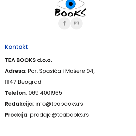
Kontakt
TEA BOOKS d.o.o.
Adresa
: Por. Spasića i Mašere 94,
11147 Beograd
Telefon
:
069 4001965
Redakcija
:
info@teabooks.rs
Prodaja
:
prodaja@teabooks.rs