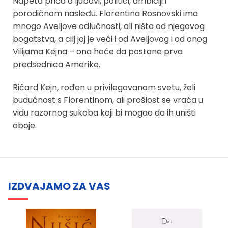
Napeta priča o ljubavi, politici, ambiciji i
porodičnom nasleđu. Florentina Rosnovski ima
mnogo Aveljove odlučnosti, ali ništa od njegovog
bogatstva, a cilj joj je veći i od Aveljovog i od onog
Vilijama Kejna – ona hoće da postane prva
predsednica Amerike.
Ričard Kejn, rođen u privilegovanom svetu, želi
budućnost s Florentinom, ali prošlost se vraća u
vidu razornog sukoba koji bi mogao da ih uništi
oboje.
IZDVAJAMO ZA VAS