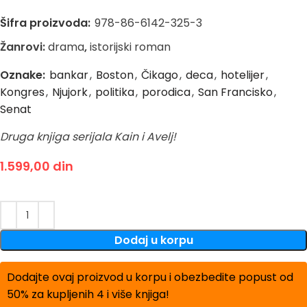
Šifra proizvoda:
978-86-6142-325-3
Žanrovi:
drama
,
istorijski roman
Oznake:
bankar
,
Boston
,
Čikago
,
deca
,
hotelijer
,
Kongres
,
Njujork
,
politika
,
porodica
,
San Francisko
,
Senat
Druga knjiga serijala Kain i Avelj!
1.599,00
din
Dodaj u korpu
Dodajte ovaj proizvod u korpu i obezbedite popust od
50% za kupljenih 4 i više knjiga!