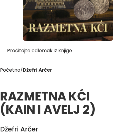
Pročitajte odlomak iz knjige
Početna
Džefri Arčer
RAZMETNA KĆI
(KAIN I AVELJ 2)
Džefri Arčer