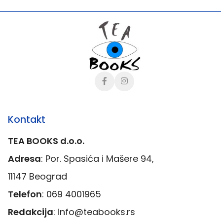
Kontakt
TEA BOOKS d.o.o.
Adresa
: Por. Spasića i Mašere 94,
11147 Beograd
Telefon
:
069 4001965
Redakcija
:
info@teabooks.rs