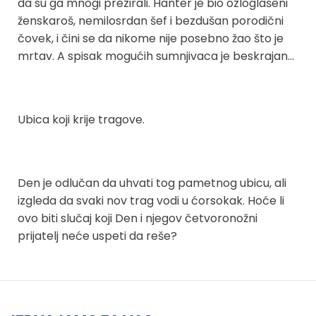
da su ga mnogi prezirali. Hanter je bio ozloglašeni
ženskaroš, nemilosrdan šef i bezdušan porodični
čovek, i čini se da nikome nije posebno žao što je
mrtav. A spisak mogućih sumnjivaca je beskrajan…
Ubica koji krije tragove.
Den je odlučan da uhvati tog pametnog ubicu, ali
izgleda da svaki nov trag vodi u ćorsokak. Hoće li
ovo biti slučaj koji Den i njegov četvoronožni
prijatelj neće uspeti da reše?