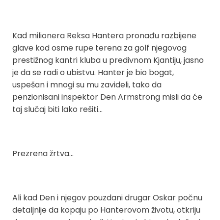
Kad milionera Reksa Hantera pronađu razbijene
glave kod osme rupe terena za golf njegovog
prestižnog kantri kluba u predivnom Kjantiju, jasno
je da se radi o ubistvu. Hanter je bio bogat,
uspešan i mnogi su mu zavideli, tako da
penzionisani inspektor Den Armstrong misli da će
taj slučaj biti lako rešiti…
Prezrena žrtva…
Ali kad Den i njegov pouzdani drugar Oskar počnu
detaljnije da kopaju po Hanterovom životu, otkriju