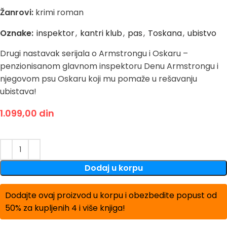
Žanrovi:
krimi roman
Oznake:
inspektor
,
kantri klub
,
pas
,
Toskana
,
ubistvo
Drugi nastavak serijala o Armstrongu i Oskaru –
penzionisanom glavnom inspektoru Denu Armstrongu i
njegovom psu Oskaru koji mu pomaže u rešavanju
ubistava!
1.099,00
din
Dodaj u korpu
Dodajte ovaj proizvod u korpu i obezbedite popust od
50% za kupljenih 4 i više knjiga!